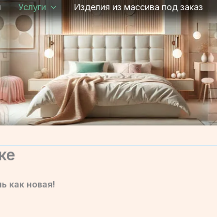
я
Услуги
Изделия из массива под заказ
ке
ь как новая!