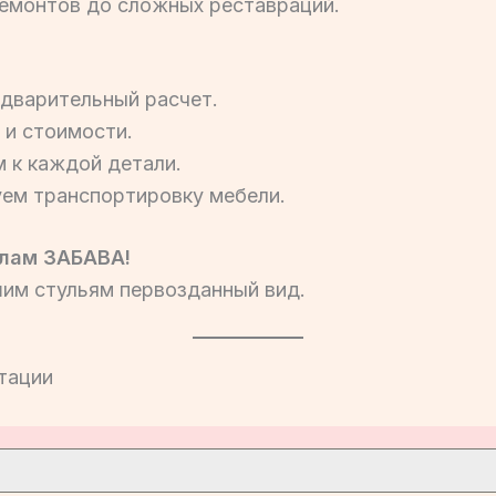
емонтов до сложных реставраций.
едварительный расчет.
 и стоимости.
 к каждой детали.
ем транспортировку мебели.
лам ЗАБАВА!
шим стульям первозданный вид.
тации