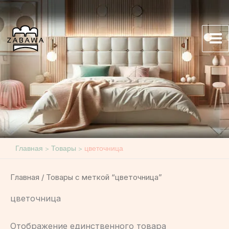
Перейти
к
содержимому
Mai
Me
Главная
Товары
цветочница
Главная
/ Товары с меткой “цветочница”
цветочница
Отображение единственного товара