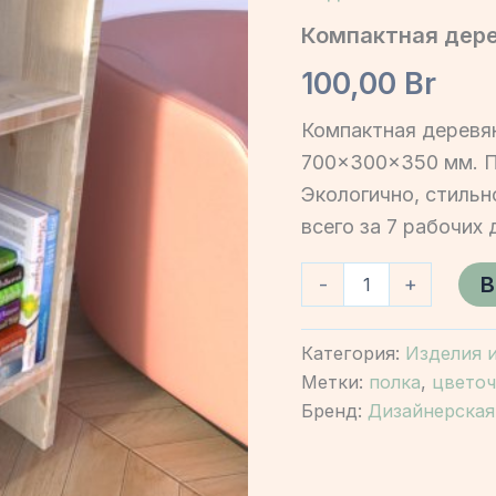
Компактная дере
100,00
Br
Компактная деревян
700×300×350 мм. По
Экологично, стильн
всего за 7 рабочих 
Количество
В
-
+
товара
Компактная
деревянная
Категория:
Изделия и
полочка
Метки:
полка
,
цвето
из
массива
Бренд:
Дизайнерская
сосны