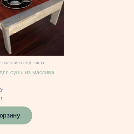
з массива под заказ
для суши из массива
r
корзину