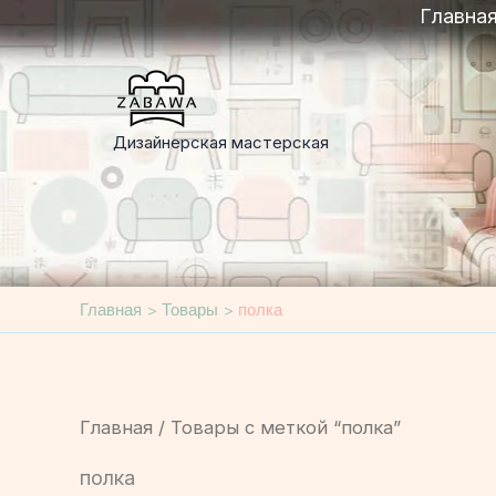
Перейти
Главна
к
содержимому
Дизайнерская мастерская
Главная
Товары
полка
Главная
/ Товары с меткой “полка”
полка